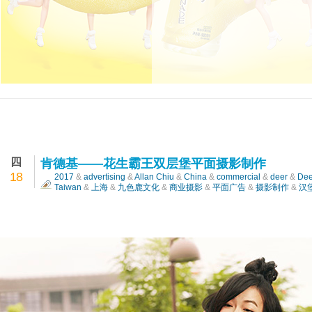
四
肯德基——花生霸王双层堡平面摄影制作
18
2017
&
advertising
&
Allan Chiu
&
China
&
commercial
&
deer
&
Dee
Taiwan
&
上海
&
九色鹿文化
&
商业摄影
&
平面广告
&
摄影制作
&
汉