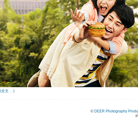
(全文 …)
©
DEER Photography Produ
P