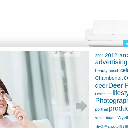
a
BROWSING...
2012
201
2011
advertising
cel
beauty
bosch
c
Chambenoit
Deer P
deer
lifest
Lester Lee
Photograp
produc
portrait
Wyet
studio
Taiwan
通银行
内衣摄影