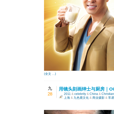
(全文 …)
九
用镜头刻画绅士与厨房｜OU
28
2011
&
celebrity
&
China
&
Christia
上海
&
九色鹿文化
&
商业摄影
&
常