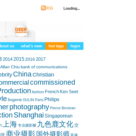
Loading...
bout us
what’s new
hot tags
login
3
2014
2015
2017
2016
Allan Chiu
bank of communications
China
ebrity
Christian
commissioned
ommercial
roduction
French
Ken Seet
fashion
yle
Philips
lingerie
OULIN
Paris
her
photography
Pierce Brosnan
Shanghai
tion
Singaporean
上海
九色鹿文化
h
交
专业摄影棚
商业摄影
国外摄影师
博世
富越