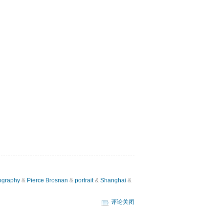
ography
&
Pierce Brosnan
&
portrait
&
Shanghai
&
评论关闭