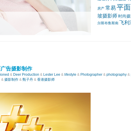
平面
常易
房产
坡摄影师
时尚摄
飞利
尔斯布鲁斯南
面广告摄影制作
ioned
&
Deer Production
&
Lester Lee
&
lifestyle
&
Photographer
&
photography
&
氏
&
摄影制作
&
甄子丹
&
香港摄影师