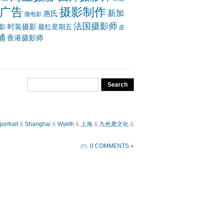
广告
摄影制作
新加
惠氏
微电影
法国摄影师
时装摄影
影
最红星期五
皮
浦
香港摄影师
portrait
&
Shanghai
&
Wyeth
&
上海
&
九色鹿文化
&
0 COMMENTS »