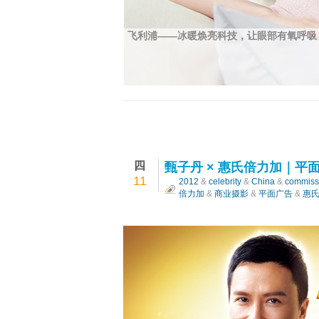
飞利浦——冰暖焕亮科技，让眼部有氧呼吸
四
甄子丹 × 惠氏倍力加｜平
11
2012
&
celebrity
&
China
&
commiss
倍力加
&
商业摄影
&
平面广告
&
惠