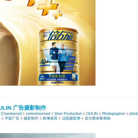
LIN 广告摄影制作
n Chambenoit
&
commissioned
&
Deer Production
&
OULIN
&
Photographer
&
phot
易
&
平面广告
&
摄影制作
&
欧琳厨具
&
法国摄影师
&
皮尔斯布鲁斯南