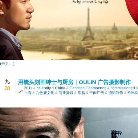
(全文 …)
九
用镜头刻画绅士与厨房｜OULIN 广告摄影制作
28
2011
&
celebrity
&
China
&
Christian Chambenoit
&
commissioned
上海
&
九色鹿文化
&
商业摄影
&
常易
&
平面广告
&
摄影制作
&
欧琳