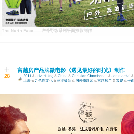
The North Face——户外野练系列平面摄影制作
十
富越房产品牌微电影《遇见最好的时光》制作
28
2011
&
advertising
&
China
&
Christian Chambenoit
&
commercial
上海
&
九色鹿文化
&
商业摄影
&
国外摄影师
&
富越房产
&
常易
&
平