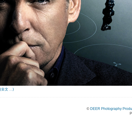
(全文 …)
©
DEER Photography Produ
P