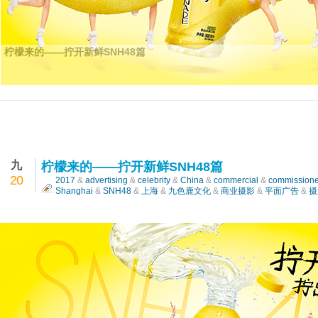
九
柠檬来的——拧开新鲜SNH48篇
20
2017
&
advertising
&
celebrity
&
China
&
commercial
&
commission
Shanghai
&
SNH48
&
上海
&
九色鹿文化
&
商业摄影
&
平面广告
&
摄