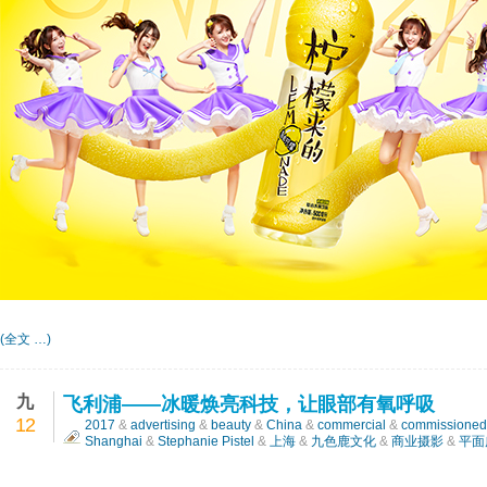
(全文 …)
九
飞利浦——冰暖焕亮科技，让眼部有氧呼吸
12
2017
&
advertising
&
beauty
&
China
&
commercial
&
commissioned
Shanghai
&
Stephanie Pistel
&
上海
&
九色鹿文化
&
商业摄影
&
平面