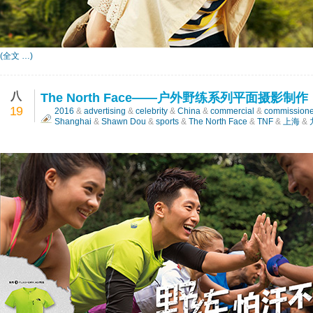
(全文 …)
八
The North Face——户外野练系列平面摄影制作
19
2016
&
advertising
&
celebrity
&
China
&
commercial
&
commission
Shanghai
&
Shawn Dou
&
sports
&
The North Face
&
TNF
&
上海
&