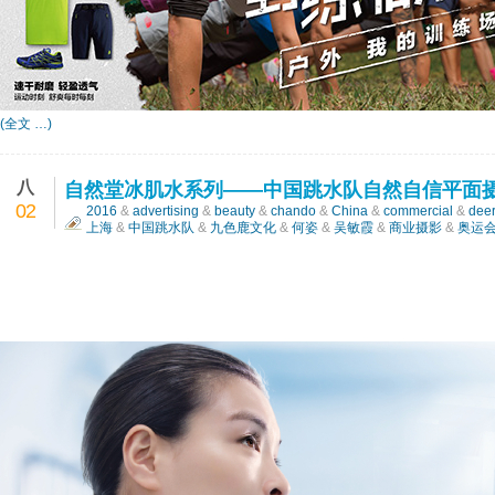
(全文 …)
八
自然堂冰肌水系列——中国跳水队自然自信平面
02
2016
&
advertising
&
beauty
&
chando
&
China
&
commercial
&
dee
上海
&
中国跳水队
&
九色鹿文化
&
何姿
&
吴敏霞
&
商业摄影
&
奥运