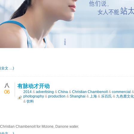
(全文 …)
八
有脉动才开动
06
2014
&
advertising
&
China
&
Christian Chambenoit
&
commercial
photography
&
production
&
Shanghai
&
上海
&
乐百氏
&
九色鹿文化
&
饮料
Christian Chambenoit for Mizone, Danone water.
(全文 …)