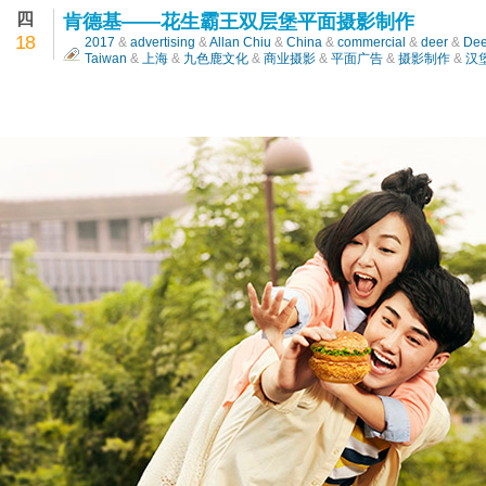
四
肯德基——花生霸王双层堡平面摄影制作
18
2017
&
advertising
&
Allan Chiu
&
China
&
commercial
&
deer
&
Dee
Taiwan
&
上海
&
九色鹿文化
&
商业摄影
&
平面广告
&
摄影制作
&
汉