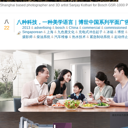
Shanghai based photographer and 3D artist Sanjay Kothari for Bosch GSR-1000 P
八
八种科技，一种美学语言｜博世中国系列平面广
22
2013
&
advertising
&
bosch
&
China
&
commercial
&
commissioned
Singaporean
&
上海
&
九色鹿文化
&
充电式冲击起子
&
冰箱
&
博世
摄影师
&
柴油系统
&
汽车维修
&
热水技术
&
紧急制动系统
&
起动停止