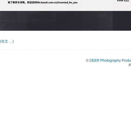
(全文 …)
©
DEER Photography Produ
P