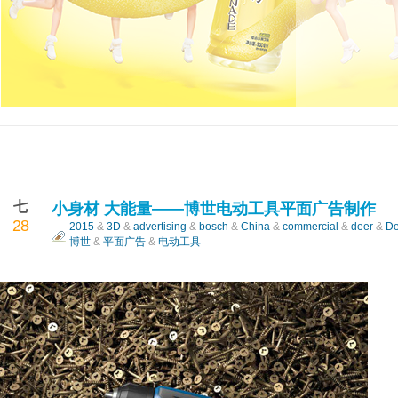
七
小身材 大能量——博世电动工具平面广告制作
28
2015
&
3D
&
advertising
&
bosch
&
China
&
commercial
&
deer
&
De
博世
&
平面广告
&
电动工具