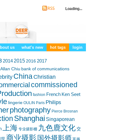
Loading...
bout us
what’s new
hot tags
login
3
2014
2015
2017
2016
Allan Chiu
bank of communications
China
ebrity
Christian
commissioned
ommercial
roduction
French
Ken Seet
fashion
yle
Philips
lingerie
OULIN
Paris
her
photography
Pierce Brosnan
Shanghai
tion
Singaporean
上海
九色鹿文化
h
交
专业摄影棚
商业摄影
国外摄影师
博世
富越