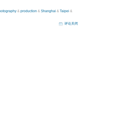
hotography
&
production
&
Shanghai
&
Taipei
&
评论关闭