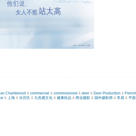
tian Chambenoit
&
commercial
&
commissioned
&
deer
&
Deer Production
&
Frenc
ai
&
上海
&
乐百氏
&
九色鹿文化
&
健康饮品
&
商业摄影
&
国外摄影师
&
常易
&
平面