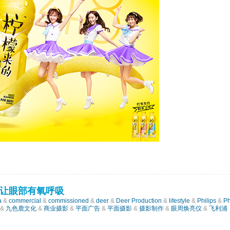
让眼部有氧呼吸
a
&
commercial
&
commissioned
&
deer
&
Deer Production
&
lifestyle
&
Philips
&
Ph
&
九色鹿文化
&
商业摄影
&
平面广告
&
平面摄影
&
摄影制作
&
眼周焕亮仪
&
飞利浦