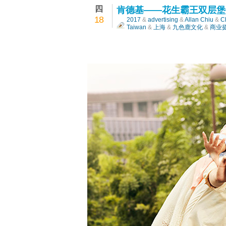
四
肯德基——花生霸王双层堡
18
2017
&
advertising
&
Allan Chiu
&
C
Taiwan
&
上海
&
九色鹿文化
&
商业