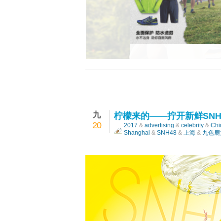
The North Face——户外野练系列平面摄
九
柠檬来的——拧开新鲜SNH
20
2017
&
advertising
&
celebrity
&
Chi
Shanghai
&
SNH48
&
上海
&
九色鹿