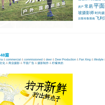
平面
常易
房产
影制作
坡摄影师
时尚摄
飞利
尔斯布鲁斯南
48篇
na
&
commercial
&
commissioned
&
deer
&
Deer Production
&
Fan Xing
&
lifestyle
文化
&
商业摄影
&
平面广告
&
摄影制作
&
柠檬来的