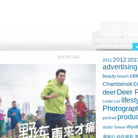
a
BROWSING...
2012
201
2011
advertising
cel
beauty
bosch
c
Chambenoit
Deer P
deer
lifest
Lester Lee
Photograp
produc
portrait
Wyet
studio
Taiwan
通银行
内衣摄影