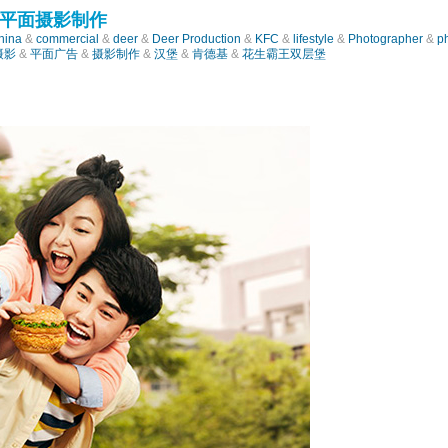
平面摄影制作
hina
&
commercial
&
deer
&
Deer Production
&
KFC
&
lifestyle
&
Photographer
&
p
摄影
&
平面广告
&
摄影制作
&
汉堡
&
肯德基
&
花生霸王双层堡