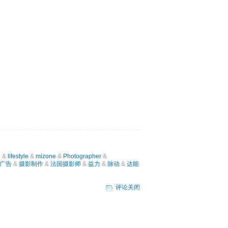
h
&
lifestyle
&
mizone
&
Photographer
&
广告
&
摄影制作
&
法国摄影师
&
益力
&
脉动
&
达能
评论关闭