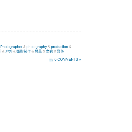
&
Photographer
&
photography
&
production
&
影
&
户外
&
摄影制作
&
樊星
&
窦骁
&
野练
0 COMMENTS »