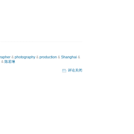
rapher
&
photography
&
production
&
Shanghai
&
约
&
陈若琳
评论关闭