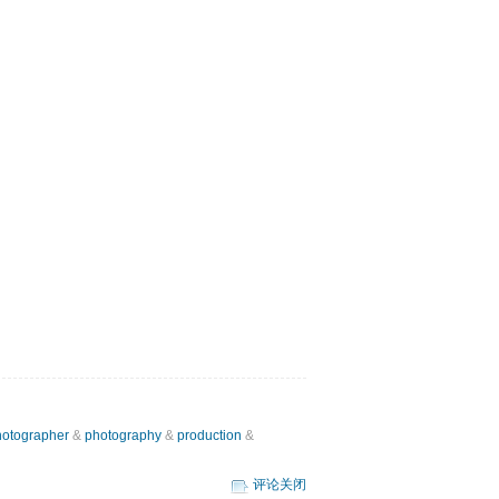
otographer
&
photography
&
production
&
评论关闭