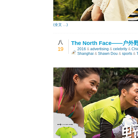
(全文 …)
八
The North Face—
19
2016
&
advertising
&
celebrity
&
Chi
Shanghai
&
Shawn Dou
&
sports
&