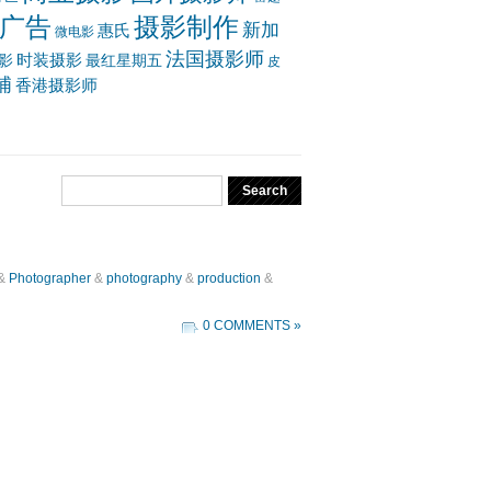
广告
摄影制作
新加
惠氏
微电影
法国摄影师
时装摄影
影
最红星期五
皮
浦
香港摄影师
&
Photographer
&
photography
&
production
&
0 COMMENTS »