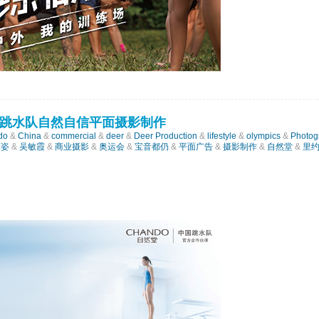
跳水队自然自信平面摄影制作
do
&
China
&
commercial
&
deer
&
Deer Production
&
lifestyle
&
olympics
&
Photog
何姿
&
吴敏霞
&
商业摄影
&
奥运会
&
宝音都仍
&
平面广告
&
摄影制作
&
自然堂
&
里