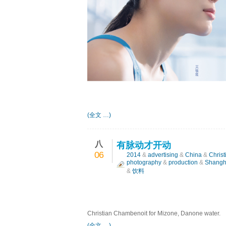
(全文 …)
八
有脉动才开动
06
2014
&
advertising
&
China
&
Chris
photography
&
production
&
Shangh
&
饮料
Christian Chambenoit for Mizone, Danone water.
(全文 …)