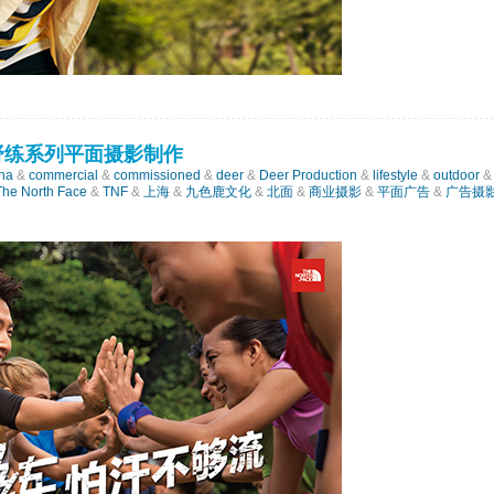
—户外野练系列平面摄影制作
na
&
commercial
&
commissioned
&
deer
&
Deer Production
&
lifestyle
&
outdoor
The North Face
&
TNF
&
上海
&
九色鹿文化
&
北面
&
商业摄影
&
平面广告
&
广告摄