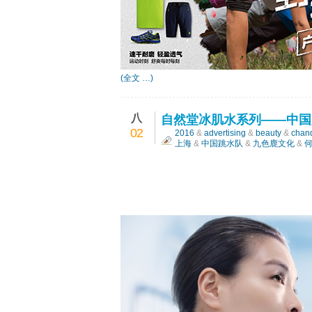
(全文 …)
八
自然堂冰肌水系列——中国
02
2016
&
advertising
&
beauty
&
chan
上海
&
中国跳水队
&
九色鹿文化
&