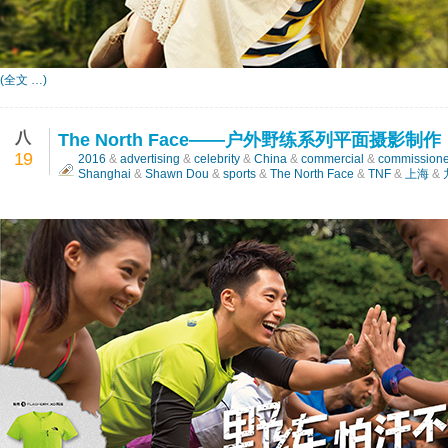
(全文 …)
八
The North Face——户外野练系列平面摄影制作
19
2016
&
advertising
&
celebrity
&
China
&
commercial
&
commission
Shanghai
&
Shawn Dou
&
sports
&
The North Face
&
TNF
&
上海
&