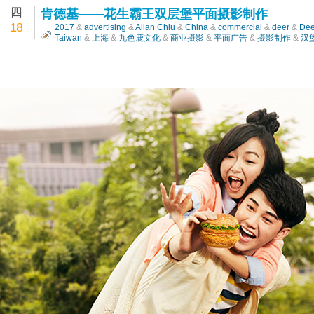
四
肯德基——花生霸王双层堡平面摄影制作
18
2017
&
advertising
&
Allan Chiu
&
China
&
commercial
&
deer
&
Dee
Taiwan
&
上海
&
九色鹿文化
&
商业摄影
&
平面广告
&
摄影制作
&
汉