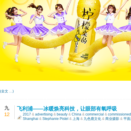
(全文 …)
九
飞利浦——冰暖焕亮科技，让眼部有氧呼吸
12
2017
&
advertising
&
beauty
&
China
&
commercial
&
commissioned
Shanghai
&
Stephanie Pistel
&
上海
&
九色鹿文化
&
商业摄影
&
平面