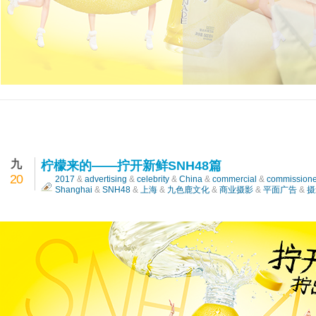
飞利浦——冰暖焕亮科技，让眼部有氧呼吸
九
柠檬来的——拧开新鲜SNH48篇
20
2017
&
advertising
&
celebrity
&
China
&
commercial
&
commission
Shanghai
&
SNH48
&
上海
&
九色鹿文化
&
商业摄影
&
平面广告
&
摄