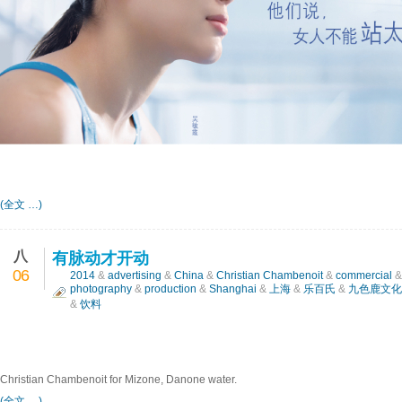
(全文 …)
八
有脉动才开动
06
2014
&
advertising
&
China
&
Christian Chambenoit
&
commercial
photography
&
production
&
Shanghai
&
上海
&
乐百氏
&
九色鹿文化
&
饮料
Christian Chambenoit for Mizone, Danone water.
(全文 …)