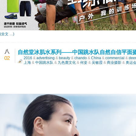
(全文 …)
八
自然堂冰肌水系列——中国跳水队自然自信平面
02
2016
&
advertising
&
beauty
&
chando
&
China
&
commercial
&
dee
上海
&
中国跳水队
&
九色鹿文化
&
何姿
&
吴敏霞
&
商业摄影
&
奥运