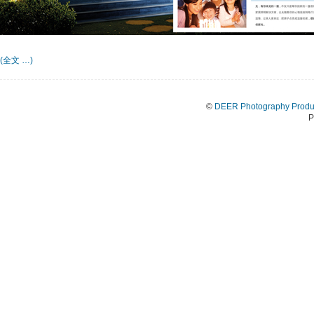
(全文 …)
©
DEER Photography Produ
P