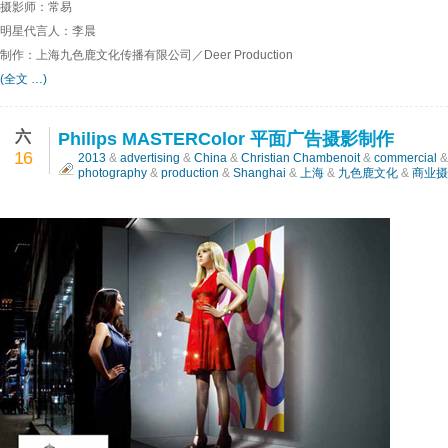
摄影师：常易
明星代言人：李晨
制作：上海九色鹿文化传播有限公司／Deer Production
(全文 …)
六
Philips MASTERColor 平面广告摄影制作
16
2013
&
advertising
&
China
&
Christian Chambenoit
&
commercial
photography
&
production
&
Shanghai
&
上海
&
九色鹿文化
&
商业摄