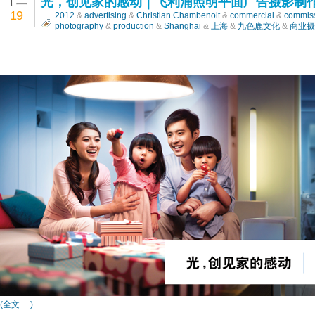
十二
光，创见家的感动｜飞利浦照明平面广告摄影制
19
2012
&
advertising
&
Christian Chambenoit
&
commercial
&
commis
photography
&
production
&
Shanghai
&
上海
&
九色鹿文化
&
商业摄
(全文 …)