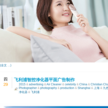
(全文 …)
四
飞利浦智控净化器平面广告制作
29
2015
&
advertising
&
Air Cleaner
&
celebrity
&
China
&
Christian Ch
Photographer
&
photography
&
production
&
Shanghai
&
上海
&
九
净化器
&
飞利浦