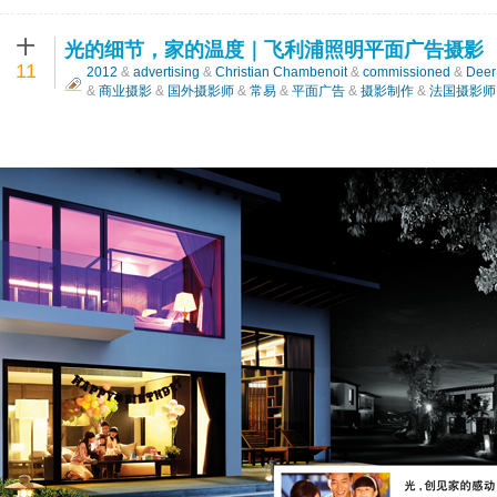
十
光的细节，家的温度｜飞利浦照明平面广告摄影
11
2012
&
advertising
&
Christian Chambenoit
&
commissioned
&
Deer
&
商业摄影
&
国外摄影师
&
常易
&
平面广告
&
摄影制作
&
法国摄影师