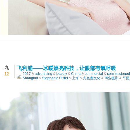
飞利浦——冰暖焕亮科技，让眼部有氧呼吸
九
飞利浦——冰暖焕亮科技，让眼部有氧呼吸
12
2017
&
advertising
&
beauty
&
China
&
commercial
&
commissioned
Shanghai
&
Stephanie Pistel
&
上海
&
九色鹿文化
&
商业摄影
&
平面