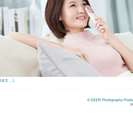
(全文 …)
©
DEER Photography Produ
P