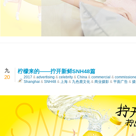
飞利浦——冰暖焕亮科技，让眼部有氧呼吸
九
柠檬来的——拧开新鲜SNH48篇
20
2017
&
advertising
&
celebrity
&
China
&
commercial
&
commission
Shanghai
&
SNH48
&
上海
&
九色鹿文化
&
商业摄影
&
平面广告
&
摄