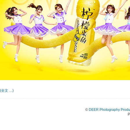
(全文 …)
©
DEER Photography Produ
P